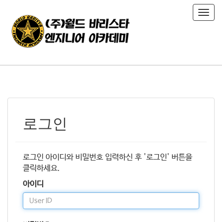
T
o
g
g
l
e
n
a
v
i
로그인
g
a
t
i
로그인 아이디와 비밀번호 입력하신 후 '로그인' 버튼을
o
클릭하세요.
n
아이디