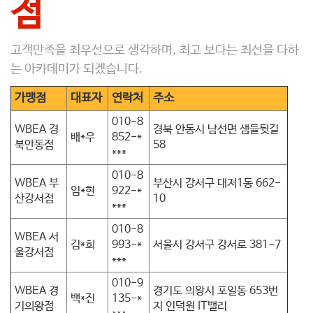
점
고객만족을 최우선으로 생각하며, 최고 보다는 최선을 다하
는 아카데미가 되겠습니다.
가맹점
대표자
연락처
주소
010-8
WBEA 경
경북 안동시 남선면 샘들뒷길
배*우
852-*
북안동점
58
***
010-8
WBEA 부
부산시 강서구 대저1동 662-
임*현
922-*
산강서점
10
***
010-8
WBEA 서
김*희
993-*
서울시 강서구 강서로 381-7
울강서점
***
010-9
WBEA 경
경기도 의왕시 포일동 653번
백*진
135-*
기의왕점
지 인덕원 IT밸리