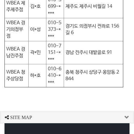
WBEA 제
김*호
699-*
제주도 제주시 비월길 14
주제주점
***
WBEA 경
010-5
경기도 의정부시 전좌로 156
기의정부
이*성
373-*
길 6
점
***
010-7
WBEA 경
곽*민
151-*
경남 진주시 대밭골로 91
남진주점
***
010-6
WBEA 청
충북 청주시 상당구 옹암동 2
하*호
410-*
주상당점
844
***
SITE MAP