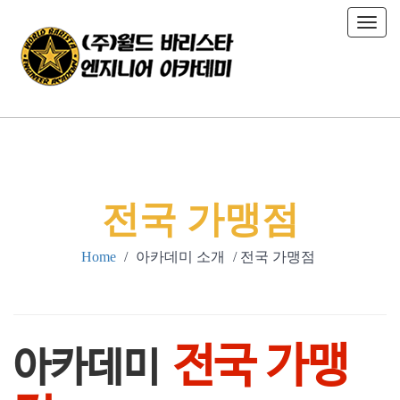
T
o
g
g
l
e
n
a
v
i
전국 가맹점
g
a
Home
/
아카데미 소개
/ 전국 가맹점
t
i
o
n
전국 가맹
아카데미