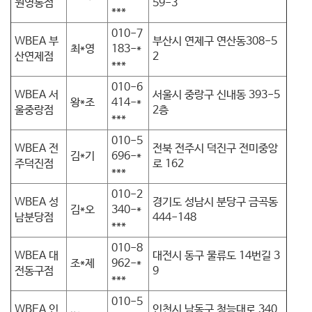
원영통점
59-3
***
010-7
WBEA 부
부산시 연제구 연산동308-5
최*영
183-*
산연제점
2
***
010-6
WBEA 서
서울시 중랑구 신내동 393-5
왕*조
414-*
울중랑점
2층
***
010-5
WBEA 전
전북 전주시 덕진구 전미중앙
김*기
696-*
주덕진점
로 162
***
010-2
WBEA 성
경기도 성남시 분당구 금곡동
김*오
340-*
남분당점
444-148
***
010-8
WBEA 대
대전시 동구 물류도 14번길 3
조*제
962-*
전동구점
9
***
010-5
WBEA 인
인천시 남동구 청능대로 340