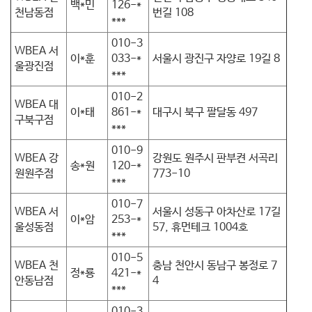
백*민
126-*
천남동점
번길 108
***
010-3
WBEA 서
이*훈
033-*
서울시 광진구 자양로 19길 8
울광진점
***
010-2
WBEA 대
이*태
861-*
대구시 북구 팔달동 497
구북구점
***
010-9
WBEA 강
강원도 원주시 판부켠 서곡리
송*원
120-*
원원주점
773-10
***
010-7
WBEA 서
서울시 성동구 아차산로 17길
이*암
253-*
울성동점
57, 휴먼테크 1004호
***
010-5
WBEA 천
충남 천안시 동남구 봉정로 7
정*룡
421-*
안동남점
4
***
010-3