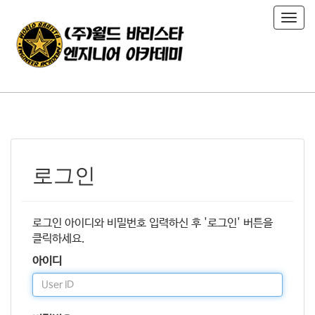
T
o
g
g
l
e
n
a
v
i
로그인
g
a
t
i
로그인 아이디와 비밀번호 입력하신 후 '로그인' 버튼을
o
클릭하세요.
n
아이디