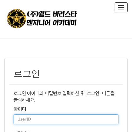
T
o
g
g
l
e
n
a
v
i
로그인
g
a
t
i
로그인 아이디와 비밀번호 입력하신 후 '로그인' 버튼을
o
클릭하세요.
n
아이디