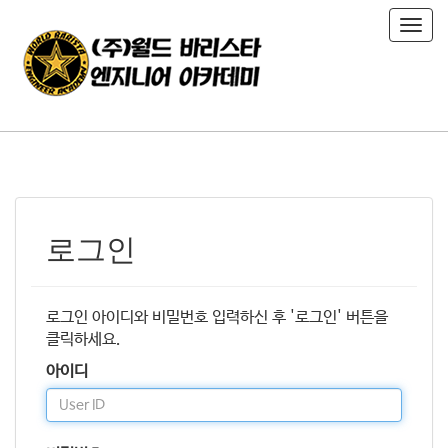
T
o
g
g
l
e
n
a
v
i
로그인
g
a
t
i
로그인 아이디와 비밀번호 입력하신 후 '로그인' 버튼을
o
클릭하세요.
n
아이디